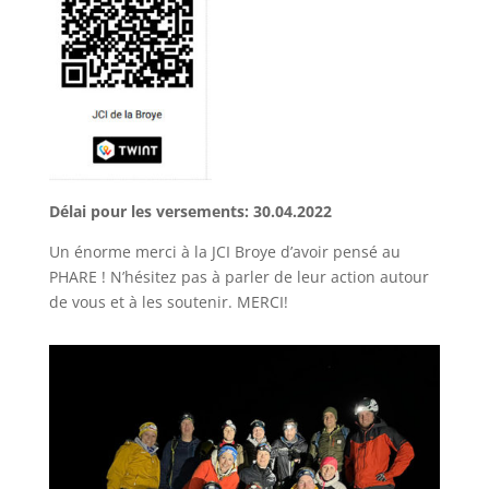
Délai pour les versements: 30.04.2022
Un énorme merci à la JCI Broye d’avoir pensé au
PHARE ! N’hésitez pas à parler de leur action autour
de vous et à les soutenir. MERCI!